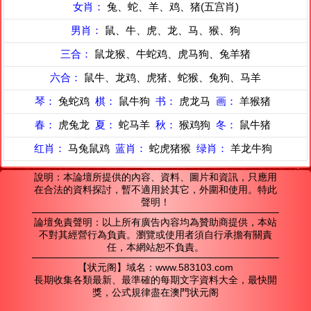
女肖：
兔、蛇、羊、鸡、猪(五宫肖)
男肖：
鼠、牛、虎、龙、马、猴、狗
三合：
鼠龙猴、牛蛇鸡、虎马狗、兔羊猪
六合：
鼠牛、龙鸡、虎猪、蛇猴、兔狗、马羊
琴：
兔蛇鸡
棋：
鼠牛狗
书：
虎龙马
画：
羊猴猪
春：
虎兔龙
夏：
蛇马羊
秋：
猴鸡狗
冬：
鼠牛猪
红肖：
马兔鼠鸡
蓝肖：
蛇虎猪猴
绿肖：
羊龙牛狗
說明：本論壇所提供的內容、資料、圖片和資訊，只應用
在合法的資料探討，暫不適用於其它，外圍和使用。特此
聲明！
論壇免責聲明：以上所有廣告內容均為贊助商提供，本站
不對其經營行為負責。瀏覽或使用者須自行承擔有關責
任，本網站恕不負責。
【状元阁】域名：www.583103.com
長期收集各類最新、最準確的每期文字資料大全，最快開
獎，公式規律盡在澳門状元阁