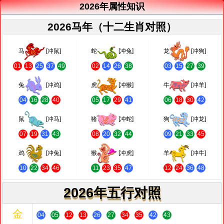
2026年属性知识
2026马年（十二生肖对照）
马
[冲鼠]
蛇
[冲兔]
龙
[冲狗]
01
13
25
37
49
02
14
26
38
03
15
27
39
兔
[冲鸡]
虎
[冲猴]
牛
[冲羊]
04
16
28
40
05
17
29
41
06
18
30
42
鼠
[冲马]
猪
[冲蛇]
狗
[冲龙]
07
19
31
43
08
20
32
44
09
21
33
45
鸡
[冲兔]
猴
[冲虎]
羊
[冲牛]
10
22
34
46
11
23
35
47
12
24
36
48
2026年五行对照
金
04
05
12
13
26
27
34
35
42
43