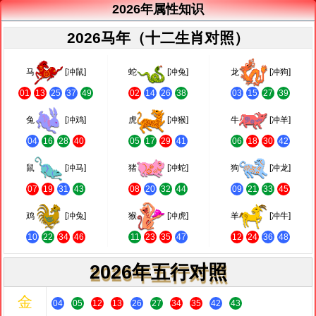
2026年属性知识
2026马年（十二生肖对照）
马
[冲鼠]
蛇
[冲兔]
龙
[冲狗]
01
13
25
37
49
02
14
26
38
03
15
27
39
兔
[冲鸡]
虎
[冲猴]
牛
[冲羊]
04
16
28
40
05
17
29
41
06
18
30
42
鼠
[冲马]
猪
[冲蛇]
狗
[冲龙]
07
19
31
43
08
20
32
44
09
21
33
45
鸡
[冲兔]
猴
[冲虎]
羊
[冲牛]
10
22
34
46
11
23
35
47
12
24
36
48
2026年五行对照
金
04
05
12
13
26
27
34
35
42
43