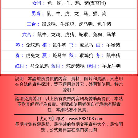
女肖：
兔、蛇、羊、鸡、猪(五宫肖)
男肖：
鼠、牛、虎、龙、马、猴、狗
三合：
鼠龙猴、牛蛇鸡、虎马狗、兔羊猪
六合：
鼠牛、龙鸡、虎猪、蛇猴、兔狗、马羊
琴：
兔蛇鸡
棋：
鼠牛狗
书：
虎龙马
画：
羊猴猪
春：
虎兔龙
夏：
蛇马羊
秋：
猴鸡狗
冬：
鼠牛猪
红肖：
马兔鼠鸡
蓝肖：
蛇虎猪猴
绿肖：
羊龙牛狗
說明：本論壇所提供的內容、資料、圖片和資訊，只應用
在合法的資料探討，暫不適用於其它，外圍和使用。特此
聲明！
論壇免責聲明：以上所有廣告內容均為贊助商提供，本站
不對其經營行為負責。瀏覽或使用者須自行承擔有關責
任，本網站恕不負責。
【状元阁】域名：www.583103.com
長期收集各類最新、最準確的每期文字資料大全，最快開
獎，公式規律盡在澳門状元阁